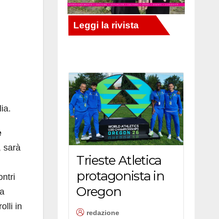
lia.
e
, sarà
Trieste Atletica
protagonista in
ontri
Oregon
la
olli in
redazione