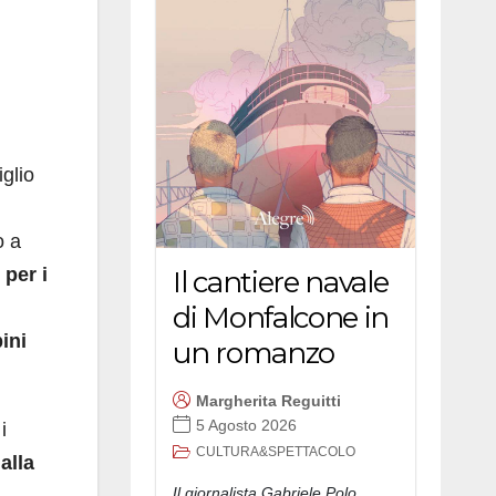
iglio
o a
 per i
Il cantiere navale
di Monfalcone in
ini
un romanzo
Margherita Reguitti
5 Agosto 2026
i
CULTURA&SPETTACOLO
alla
Il giornalista Gabriele Polo,