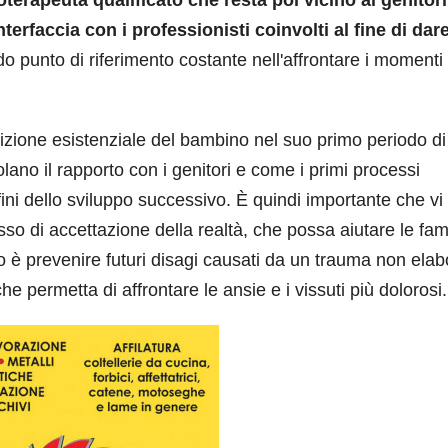
terapeuta qualificato che resta poi vicino ai genitori
nterfaccia con i professionisti coinvolti al fine di dar
do punto di riferimento costante nell'affrontare i momenti 
dizione esistenziale del bambino nel suo primo periodo di 
lano il rapporto con i genitori e come i primi processi
 fini dello sviluppo successivo. È quindi importante che vi
so di accettazione della realtà, che possa aiutare le fam
vo è prevenire futuri disagi causati da un trauma non elab
he permetta di affrontare le ansie e i vissuti più dolorosi.