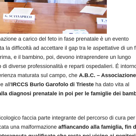
zione a carico del feto in fase prenatale è un evento
la difficoltà ad accettare il gap tra le aspettative di un f
, prima, e il bambino, poi, devono intraprendere un lungo
 di diverse professionalità e reparti ospedalieri. É intorn
erienza maturata sul campo, che
A.B.C. – Associazione
 all'
IRCCS Burlo Garofolo di Trieste
ha dato vita al
la diagnosi prenatale in poi per le famiglie dei bamb
icologico faccia parte integrante del percorso di cura per 
ticata una malformazione
affiancando alla famiglia, fin d