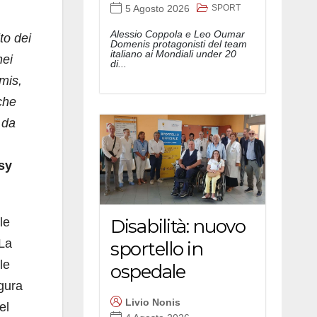
SPORT
5 Agosto 2026
Alessio Coppola e Leo Oumar
to dei
Domenis protagonisti del team
italiano ai Mondiali under 20
nei
di...
imis,
nche
 da
sy
Disabilità: nuovo
le
 La
sportello in
le
ospedale
igura
Livio Nonis
el