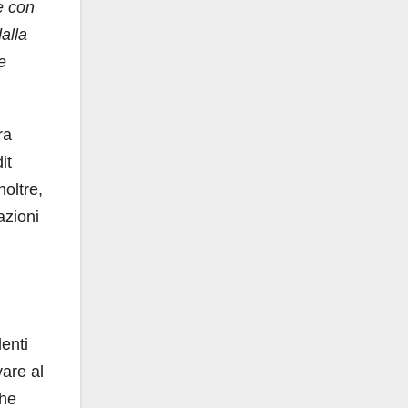
e con
alla
e
ra
it
noltre,
azioni
enti
vare al
che