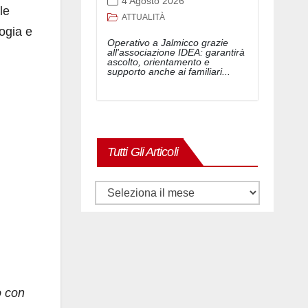
4 Agosto 2026
le
ATTUALITÀ
ogia e
Operativo a Jalmicco grazie
all'associazione IDEA: garantirà
ascolto, orientamento e
supporto anche ai familiari...
Tutti Gli Articoli
Tutti
gli
articoli
o con