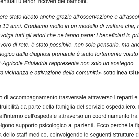
ntuali ulteriori ricoveri dei bambini.
ere stato ideato anche grazie all’osservazione e all’ascol
a 13 anni. Crediamo molto in un modello di welfare che, 
lga tutti gli attori che ne fanno parte: i beneficiari in pr
lavoro di rete, è stato possibile, non solo pensarlo, ma a
ologico dalla diagnosi prenatale è stato fortemente voluto
it-Agricole Friuladria rappresenta non solo un sostegno
a vicinanza e attivazione della comunità
» sottolinea
Giu
sso di accompagnamento trasversale attraverso i reparti e 
ruibilità da parte della famiglia del servizio ospedaliero.
all'interno dell'ospedale attraverso un coordinamento fra 
volgono supporto psicologico ai pazienti. Ecco perché la f
a dello staff medico, coinvolgendo le seguenti Strutture d