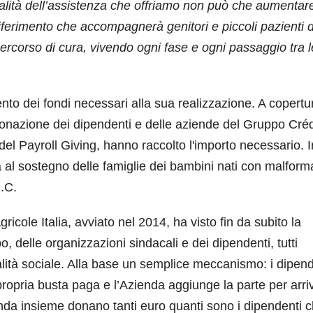
ualità dell’assistenza che offriamo non può che aumentar
 riferimento che accompagnerà genitori e piccoli pazienti d
percorso di cura, vivendo ogni fase e ogni passaggio tra l
ento dei fondi necessari alla sua realizzazione. A copertu
onazione dei dipendenti e delle aziende del Gruppo Créd
del Payroll Giving, hanno raccolto l'importo necessario. I
 al sostegno delle famiglie dei bambini nati con malform
B.C.
ricole Italia, avviato nel 2014, ha visto fin da subito la
, delle organizzazioni sindacali e dei dipendenti, tutti
lità sociale. Alla base un semplice meccanismo: i dipend
 propria busta paga e l’Azienda aggiunge la parte per arri
ienda insieme donano tanti euro quanti sono i dipendenti 