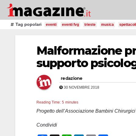
Salta
al
contenuto
Tag popolari
eventi
eventi fvg
trieste
musica
spettacol
Malformazione pre
supporto psicolog
redazione
30 NOVEMBRE 2018
Reading Time:
5
minutes
Progetto dell’Associazione Bambini Chirurgici
Condividi