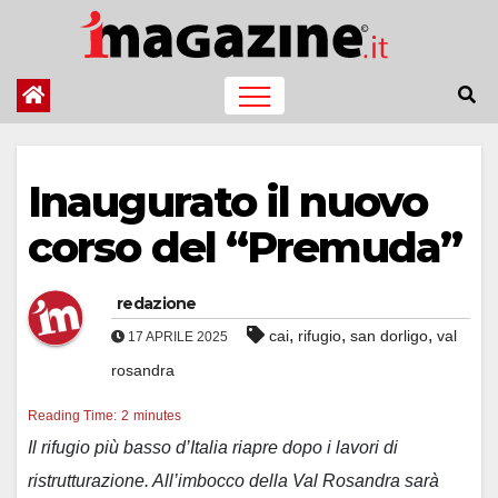
Salta
al
contenuto
Inaugurato il nuovo
corso del “Premuda”
redazione
,
,
,
cai
rifugio
san dorligo
val
17 APRILE 2025
rosandra
Reading Time:
2
minutes
Il rifugio più basso d’Italia riapre dopo i lavori di
ristrutturazione. All’imbocco della Val Rosandra sarà