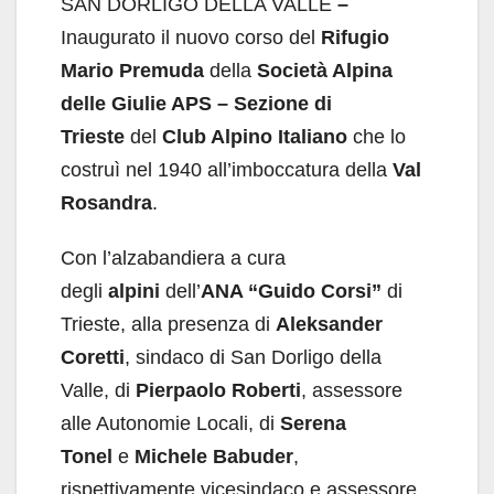
SAN DORLIGO DELLA VALLE
–
Inaugurato
il nuovo corso del
Rifugio
Mario Premuda
della
Società Alpina
delle Giulie APS – Sezione di
Trieste
del
Club Alpino Italiano
che lo
costruì nel 1940 all’imboccatura della
Val
Rosandra
.
Con l’alzabandiera a cura
degli
alpini
dell’
ANA “Guido Corsi”
di
Trieste, alla presenza di
Aleksander
Coretti
, sindaco
di San Dorligo della
Valle, di
Pierpaolo Roberti
, assessore
alle Autonomie Locali, di
Serena
Tonel
e
Michele Babuder
,
rispettivamente vicesindaco e assessore