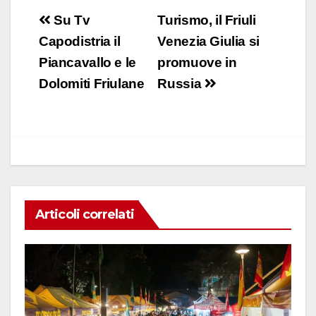
c
at
k
ail
n
Navigazione
Su Tv
Turismo, il Friuli
e
s
e
di
articoli
Capodistria il
Venezia Giulia si
b
A
dI
vi
Piancavallo e le
promuove in
o
p
n
di
Dolomiti Friulane
Russia
o
p
k
Articoli correlati