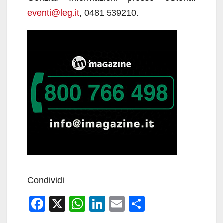
eventi@leg.it
, 0481 539210.
Condividi
F
X
W
Li
E
C
a
h
n
m
o