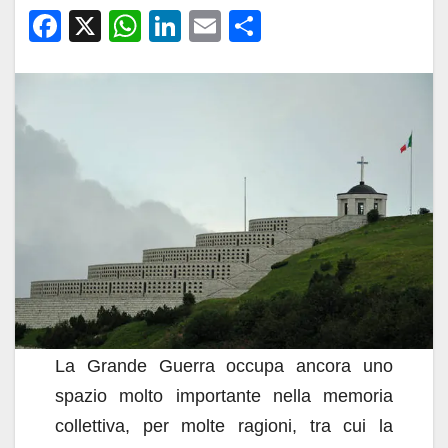
F
X
W
Li
E
C
a
h
n
m
o
c
at
k
ail
n
e
s
e
di
b
A
dI
vi
o
p
n
di
o
p
k
La Grande Guerra occupa ancora uno
spazio molto importante nella memoria
collettiva, per molte ragioni, tra cui la