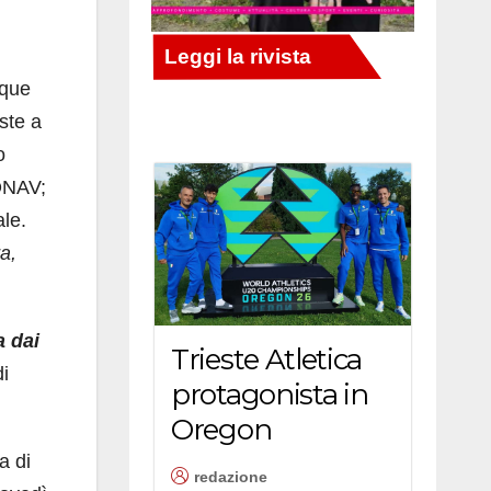
nque
iste a
o
 ONAV;
le.
a,
 dai
Trieste Atletica
di
protagonista in
Oregon
a di
redazione