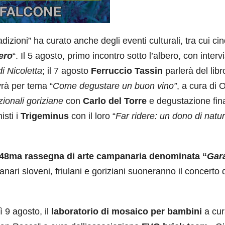
adizioni” ha curato anche degli eventi culturali, tra cui ci
bero
“. Il 5 agosto, primo incontro sotto l’albero, con interv
di Nicoletta
; il 7 agosto
Ferruccio Tassin
parlerà del libr
vrà per tema “
Come degustare un buon vino”
, a cura di
zionali goriziane
con
Carlo del Torre
e degustazione fina
isti i
Trigeminus
con il loro “
Far ridere: un dono di natur
48ma rassegna di arte campanaria denominata “
Gara
anari sloveni, friulani e goriziani suoneranno il concerto 
 9 agosto, il
laboratorio di mosaico per bambini
a cur