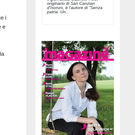
originario di San Canzian
d'Isonzo, è l'autore di "Senza
patria. Un...
e i
e e
la