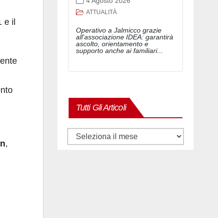
4 Agosto 2026
ATTUALITÀ
 e il
Operativo a Jalmicco grazie
all'associazione IDEA: garantirà
ascolto, orientamento e
supporto anche ai familiari...
dente
ento
Tutti Gli Articoli
Tutti
an
,
gli
articoli