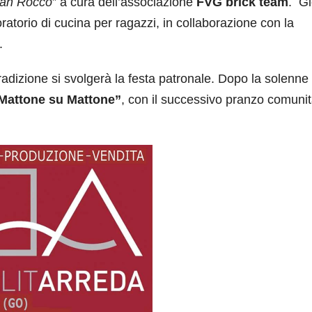
San Rocco
” a cura dell’associazione
FVG brick team
. G
orio di cucina per ragazzi, in collaborazione con la
e.
adizione si svolgerà la festa patronale. Dopo la solenne
Mattone su Mattone”
, con il successivo pranzo comunit