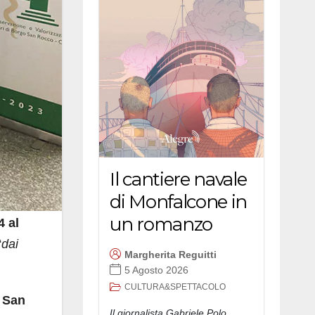
Il cantiere navale
di Monfalcone in
un romanzo
4 al
“
dai
Margherita Reguitti
5 Agosto 2026
CULTURA&SPETTACOLO
o San
Il giornalista Gabriele Polo,