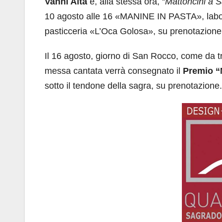
Vanni Aita
e, alla stessa ora, “
Mattoncini a 
10 agosto alle 16 «MANINE IN PASTA», laborat
pasticceria «L’Oca Golosa», su prenotazion
Il 16 agosto, giorno di San Rocco, come da tr
messa cantata verrà consegnato il
Premio “
sotto il tendone della sagra, su prenotazione.