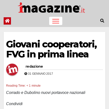
Salta
al
contenuto
Giovani cooperatori,
FVG in prima linea
redazione
31 GENNAIO 2017
Reading Time:
< 1
minute
Corrado e Dubolino nuovi portavoce nazionali
Condividi