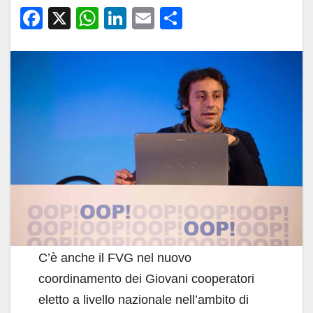
F
X
W
Li
E
C
a
h
n
m
o
c
at
k
ail
n
e
s
e
di
b
A
dI
vi
o
p
n
di
o
p
k
C’è anche il FVG nel nuovo
coordinamento dei Giovani cooperatori
eletto a livello nazionale nell’ambito di