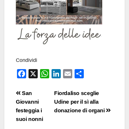
Condividi
F
X
W
Li
E
C
a
h
n
m
o
c
at
k
ail
n
Navigazione
San
Fiordaliso sceglie
e
s
e
di
articoli
Giovanni
Udine per il sì alla
b
A
dI
vi
festeggia i
donazione di organi
o
p
n
di
suoi nonni