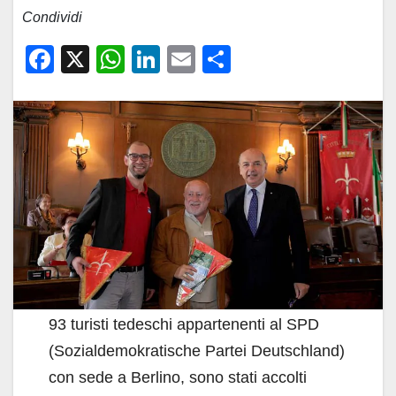
Condividi
F
X
W
Li
E
C
a
h
n
m
o
c
at
k
ail
n
e
s
e
di
b
A
dI
vi
o
p
n
di
o
p
k
93 turisti tedeschi appartenenti al SPD
(Sozialdemokratische Partei Deutschland)
con sede a Berlino, sono stati accolti