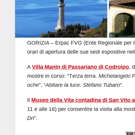
GORIZIA – Erpac FVG (Ente Regionale per il Pa
orari di apertura delle sue sedi espositive n
A
Villa Manin di Passariano di Codroipo
, 
mostre in corso: “T
erza terra. Michelangelo Pi
oche
”, “
Abitare la luce. Stefano Tubaro
”.
Il
Museo della Vita contadina di San Vito 
11 e alle 16) per consentire la visita alla most
Dri
”.