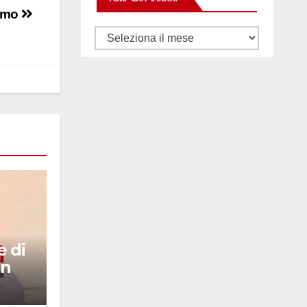
simo
Tutti
gli
articoli
e di
un