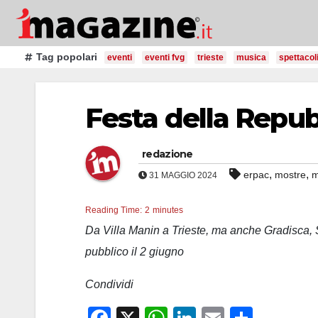
Salta
al
contenuto
Tag popolari
eventi
eventi fvg
trieste
musica
spettacol
Festa della Repu
redazione
,
,
erpac
mostre
m
31 MAGGIO 2024
Reading Time:
2
minutes
Da Villa Manin a Trieste, ma anche Gradisca,
pubblico il 2 giugno
Condividi