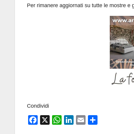
Per rimanere aggiornati su tutte le mostre 
Condividi
F
X
W
Li
E
C
a
h
n
m
o