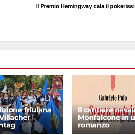
Il Premio Hemingway cala il pokeris
izione friulana
Il cantiere naval
 Villacher
Monfalcone in 
chtag
romanzo