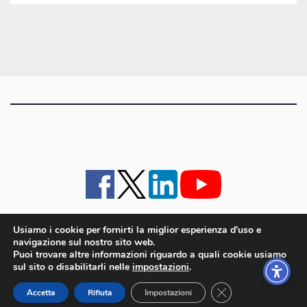
gli
articoli
Usiamo i cookie per fornirti la miglior esperienza d'uso e
navigazione sul nostro sito web.
iMagazine
·
contatti e staff
·
lavora con noi
·
Pubblicità
·
note legali e privacy policy
·
Puoi trovare altre informazioni riguardo a quali cookie usiamo
Cookie policy UE
sul sito o disabilitarli nelle
impostazioni
.
iMagazine è un marchio di proprietà di Goliardica Editrice redazione in via Aquileia 64a,
Close GDPR Cookie
Bagnaria Arsa (UD) - P.iva 00559050315
Accetta
Rifiuta
Impostazioni
© 2006 - 2026 Goliardica Editrice