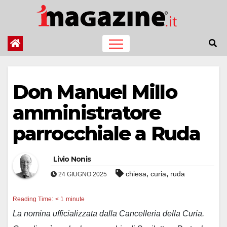
Salta
al
contenuto
Don Manuel Millo
amministratore
parrocchiale a Ruda
Livio Nonis
,
,
chiesa
curia
ruda
24 GIUGNO 2025
Reading Time:
< 1
minute
La nomina ufficializzata dalla Cancelleria della Curia.