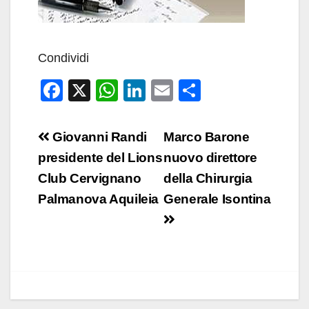
Condividi
F
X
W
Li
E
C
a
h
n
m
o
c
at
k
ail
n
Navigazione
Giovanni Randi
Marco Barone
e
s
e
di
articoli
presidente del Lions
nuovo direttore
b
A
dI
vi
Club Cervignano
della Chirurgia
o
p
n
di
Palmanova Aquileia
Generale Isontina
o
p
k