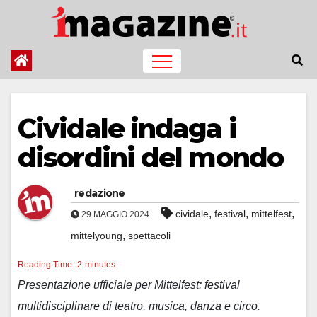
Salta
al
contenuto
Cividale indaga i
disordini del mondo
redazione
,
,
,
cividale
festival
mittelfest
29 MAGGIO 2024
,
mittelyoung
spettacoli
Reading Time:
2
minutes
Presentazione ufficiale per Mittelfest: festival
multidisciplinare di teatro, musica, danza e circo.