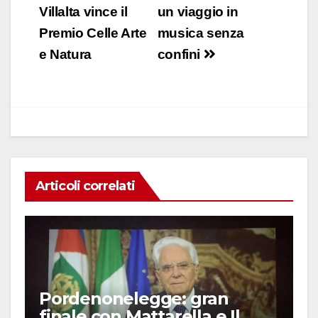
e
s
e
di
articoli
Villalta vince il
un viaggio in
b
A
dI
vi
Premio Celle Arte
musica senza
o
p
n
di
e Natura
confini
o
p
k
Articoli correlati
Pordenonelegge: gran
finale con Mattarella e Il