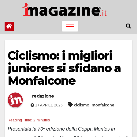
Salta
al
contenuto
Ciclismo: i migliori
juniores si sfidano a
Monfalcone
redazione
,
ciclismo
monfalcone
17 APRILE 2025
Reading Time:
2
minutes
Presentata la 70ª edizione della Coppa Montes in