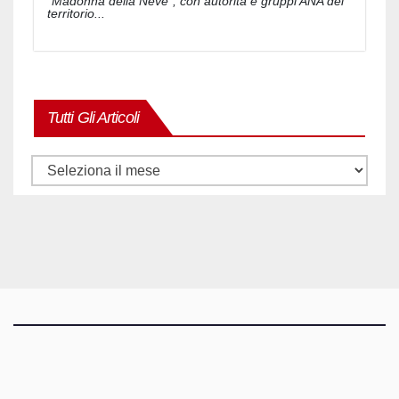
"Madonna della Neve", con autorità e gruppi ANA del
territorio...
Tutti Gli Articoli
Tutti
gli
articoli