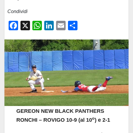
Condividi
F
X
W
Li
E
C
a
h
n
m
o
c
at
k
ail
n
e
s
e
di
b
A
dI
vi
o
p
n
di
o
p
k
GEREON NEW BLACK PANTHERS
o
RONCHI – ROVIGO 10-9 (al 10
) e 2-1