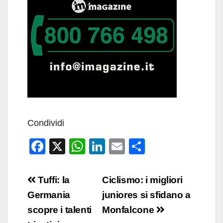
Condividi
F
X
W
Li
E
C
a
h
n
m
o
c
at
k
ail
n
Navigazione
Tuffi: la
Ciclismo: i migliori
e
s
e
di
articoli
Germania
juniores si sfidano a
b
A
dI
vi
scopre i talenti
Monfalcone