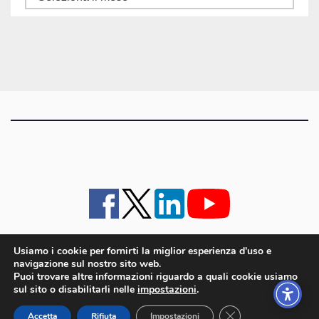
gli
articoli
Usiamo i cookie per fornirti la miglior esperienza d'uso e
navigazione sul nostro sito web.
iMagazine
·
contatti e staff
·
lavora con noi
·
Pubblicità
·
note legali e privacy policy
·
Puoi trovare altre informazioni riguardo a quali cookie usiamo
Cookie policy UE
sul sito o disabilitarli nelle
impostazioni
.
iMagazine è un marchio di proprietà di Goliardica Editrice redazione in via Aquileia 64a,
Close GDPR Cookie
Bagnaria Arsa (UD) - P.iva 00559050315
Accetta
Rifiuta
Impostazioni