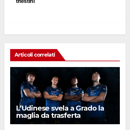
o
p
n
di
triestini
o
p
k
Articoli correlati
L’Udinese svela a Grado la
maglia da trasferta