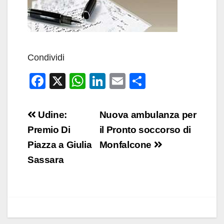
Condividi
F
X
W
Li
E
C
a
h
n
m
o
c
at
k
ail
n
Navigazione
Udine:
Nuova ambulanza per
e
s
e
di
articoli
Premio Di
il Pronto soccorso di
b
A
dI
vi
Piazza a Giulia
Monfalcone
o
p
n
di
Sassara
o
p
k