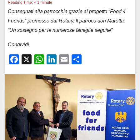
Reading Time:
< 1
minute
Consegnati alla parrocchia grazie al progetto “Food 4
Friends” promosso dal Rotary. Il parroco don Marotta:
“Un sostegno per le numerose famiglie seguite”
Condividi
F
X
W
Li
E
C
a
h
n
m
o
c
at
k
ail
n
e
s
e
di
b
A
dI
vi
o
p
n
di
o
p
k