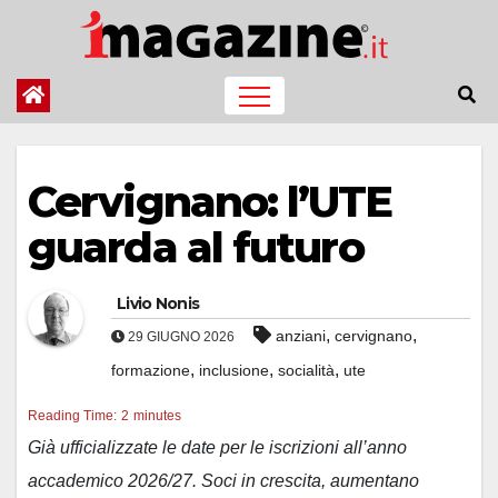
Salta
al
contenuto
Cervignano: l’UTE
guarda al futuro
Livio Nonis
,
,
anziani
cervignano
29 GIUGNO 2026
,
,
,
formazione
inclusione
socialità
ute
Reading Time:
2
minutes
Già ufficializzate le date per le iscrizioni all’anno
accademico 2026/27. Soci in crescita, aumentano