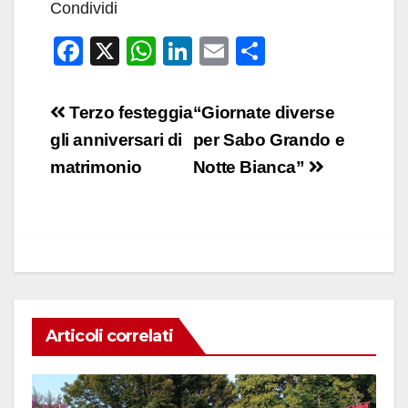
Condividi
F
X
W
Li
E
C
a
h
n
m
o
c
at
k
ail
n
Navigazione
Terzo festeggia
“Giornate diverse
e
s
e
di
articoli
gli anniversari di
per Sabo Grando e
b
A
dI
vi
matrimonio
Notte Bianca”
o
p
n
di
o
p
k
Articoli correlati