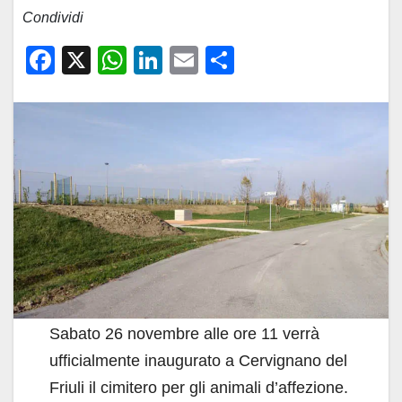
Condividi
F
X
W
Li
E
C
a
h
n
m
o
c
at
k
ail
n
e
s
e
di
b
A
dI
vi
o
p
n
di
o
p
k
Sabato 26 novembre alle ore 11 verrà
ufficialmente inaugurato a Cervignano del
Friuli il cimitero per gli animali d’affezione.