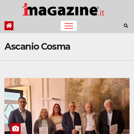
Salta
al
contenuto
Ascanio Cosma