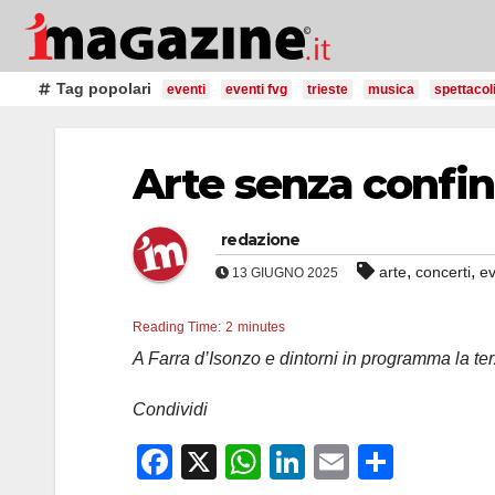
Salta
al
contenuto
Tag popolari
eventi
eventi fvg
trieste
musica
spettacol
Arte senza confin
redazione
,
,
arte
concerti
ev
13 GIUGNO 2025
Reading Time:
2
minutes
A Farra d’Isonzo e dintorni in programma la ter
Condividi
F
X
W
Li
E
C