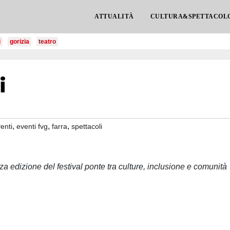
ATTUALITÀ
CULTURA&SPETTACOL
i
gorizia
teatro
i
,
,
,
enti
eventi fvg
farra
spettacoli
za edizione del festival ponte tra culture, inclusione e comunità