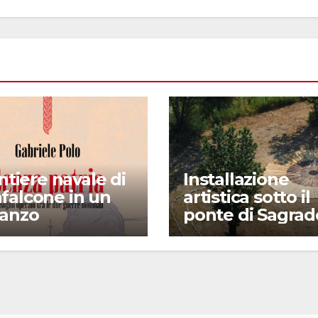
antiere navale di
Installazione
falcone in un
artistica sotto il
anzo
ponte di Sagrad