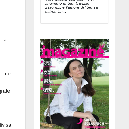
originario di San Canzian
d'Isonzo, è l'autore di "Senza
patria. Un...
lla
 come
grate
ivisa,