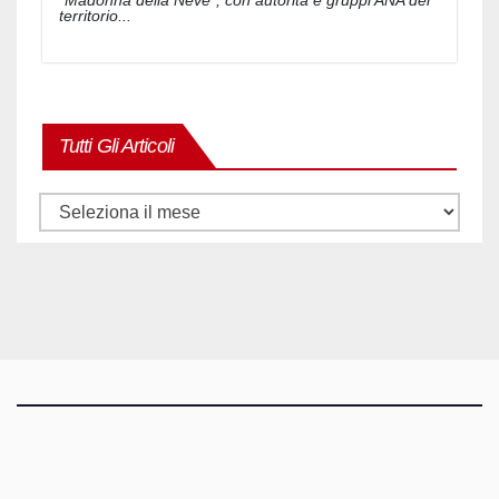
"Madonna della Neve", con autorità e gruppi ANA del
territorio...
Tutti Gli Articoli
Tutti
gli
articoli