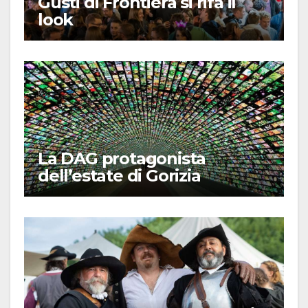
Gusti di Frontiera si rifà il
look
La DAG protagonista
dell’estate di Gorizia