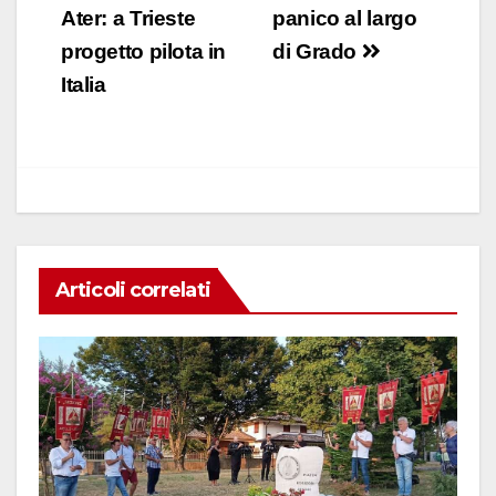
e
s
e
di
articoli
Ater: a Trieste
panico al largo
b
A
dI
vi
progetto pilota in
di Grado
o
p
n
di
Italia
o
p
k
Articoli correlati