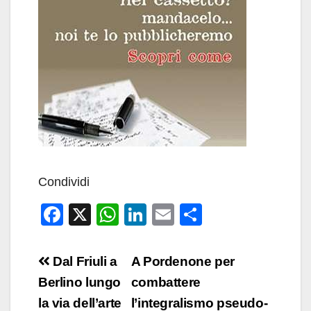
Condividi
F
X
W
Li
E
C
a
h
n
m
o
c
at
k
ail
n
Navigazione
Dal Friuli a
A Pordenone per
e
s
e
di
articoli
Berlino lungo
combattere
b
A
dI
vi
la via dell’arte
l’integralismo pseudo-