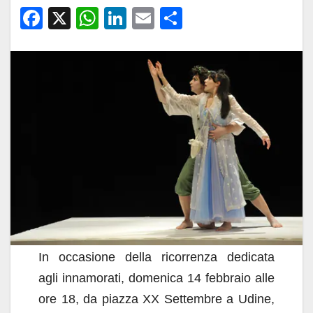
F
X
W
Li
E
C
a
h
n
m
o
c
at
k
ail
n
e
s
e
di
b
A
dI
vi
o
p
n
di
o
p
k
In occasione della ricorrenza dedicata
agli innamorati, domenica 14 febbraio alle
ore 18, da piazza XX Settembre a Udine,