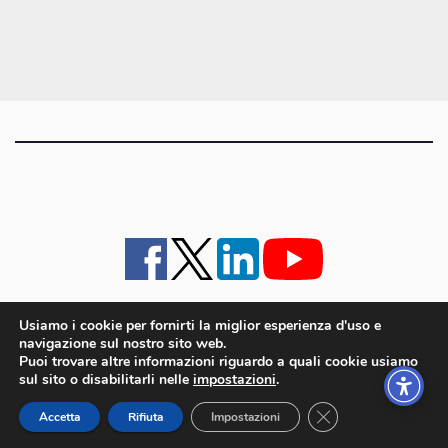
articoli
Usiamo i cookie per fornirti la miglior esperienza d'uso e
navigazione sul nostro sito web.
iMagazine
·
contatti e staff
·
lavora con noi
·
Pubblicità
·
note legali e privacy policy
·
Puoi trovare altre informazioni riguardo a quali cookie usiamo
Cookie policy UE
sul sito o disabilitarli nelle
impostazioni
.
iMagazine è un marchio di proprietà di Goliardica Editrice redazione in via Aquileia 64a,
Close GDPR Cookie
Bagnaria Arsa (UD) - P.iva 00559050315
Accetta
Rifiuta
Impostazioni
© 2006 - 2026 Goliardica Editrice