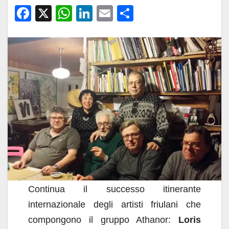
F
X
W
Li
E
C
a
h
n
m
o
c
at
k
ail
n
e
s
e
di
b
A
dI
vi
o
p
n
di
o
p
k
Continua il successo itinerante
internazionale degli artisti friulani che
compongono il gruppo Athanor:
Loris