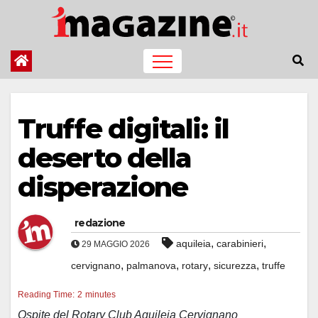
Salta
al
contenuto
Truffe digitali: il
deserto della
disperazione
redazione
,
,
aquileia
carabinieri
29 MAGGIO 2026
,
,
,
,
cervignano
palmanova
rotary
sicurezza
truffe
Reading Time:
2
minutes
Ospite del Rotary Club Aquileia Cervignano