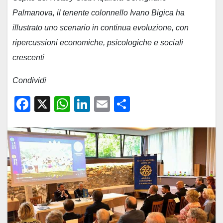
Palmanova, il tenente colonnello Ivano Bigica ha
illustrato uno scenario in continua evoluzione, con
ripercussioni economiche, psicologiche e sociali
crescenti
Condividi
F
X
W
Li
E
C
a
h
n
m
o
c
at
k
ail
n
e
s
e
di
b
A
dI
vi
o
p
n
di
o
p
k