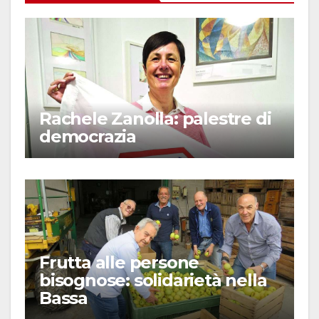
Rachele Zanolla: palestre di
democrazia
Frutta alle persone
bisognose: solidarietà nella
Bassa