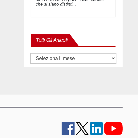
che si siano distinti...
Tutti Gli Articoli
Tutti
gli
articoli