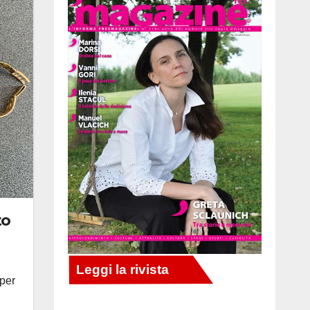
to
 per