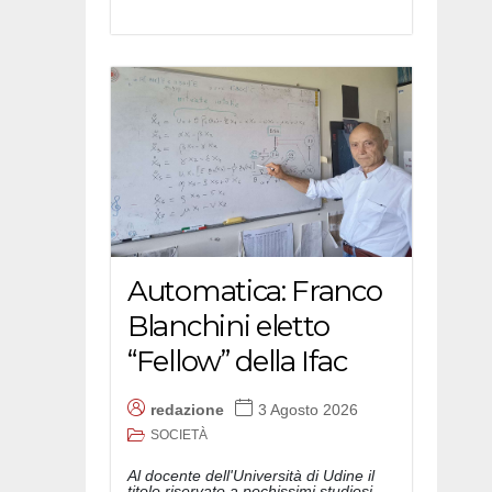
Automatica: Franco
Blanchini eletto
“Fellow” della Ifac
redazione
3 Agosto 2026
SOCIETÀ
Al docente dell'Università di Udine il
titolo riservato a pochissimi studiosi