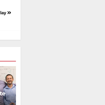
Play
te