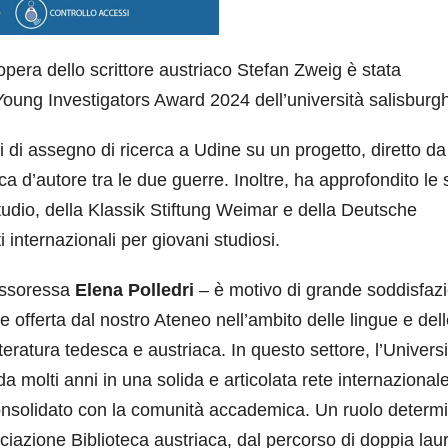
opera dello scrittore austriaco Stefan Zweig è stata
Young Investigators Award 2024 dell’università salisburg
i di assegno di ricerca a Udine su un progetto, diretto da
ca d’autore tra le due guerre. Inoltre, ha approfondito le
tudio, della Klassik Stiftung Weimar e della Deutsche
 internazionali per giovani studiosi.
fessoressa
Elena Polledri
– è motivo di grande soddisfaz
 offerta dal nostro Ateneo nell’ambito delle lingue e del
etteratura tedesca e austriaca. In questo settore, l’Universi
da molti anni in una solida e articolata rete internazional
 consolidato con la comunità accademica. Un ruolo determ
ociazione Biblioteca austriaca, dal percorso di doppia lau