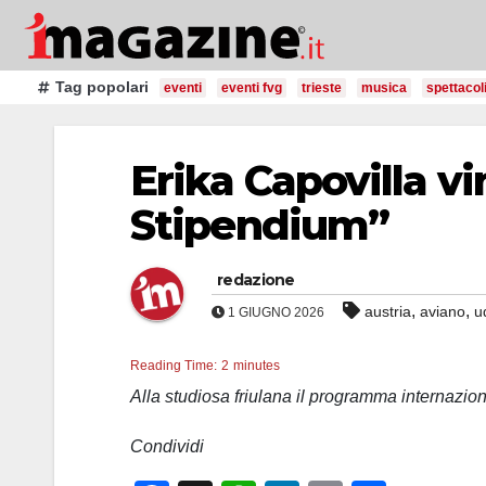
Salta
al
contenuto
Tag popolari
eventi
eventi fvg
trieste
musica
spettacol
Erika Capovilla vi
Stipendium”
redazione
,
,
austria
aviano
u
1 GIUGNO 2026
Reading Time:
2
minutes
Alla studiosa friulana il programma internazi
Condividi