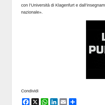
con l’Università di Klagenfurt e dall’insegna
nazionale».
Condividi
F
X
W
Li
E
C