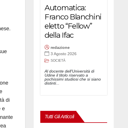
Automatica:
Franco Blanchini
eletto “Fellow”
hese.
della Ifac
redazione
 sue
3 Agosto 2026
SOCIETÀ
Al docente dell'Università di
Udine il titolo riservato a
pochissimi studiosi che si siano
ione
distinti...
le
tà di
e e
Tutti Gli Articoli
inante
rea