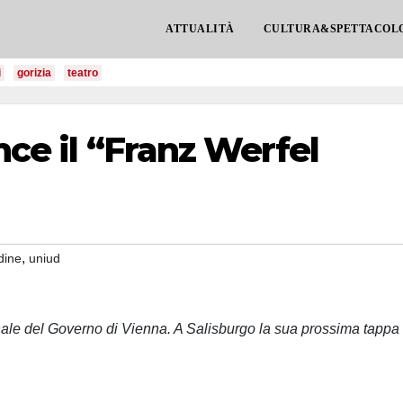
ATTUALITÀ
CULTURA&SPETTACOL
i
gorizia
teatro
nce il “Franz Werfel
,
dine
uniud
onale del Governo di Vienna. A Salisburgo la sua prossima tappa