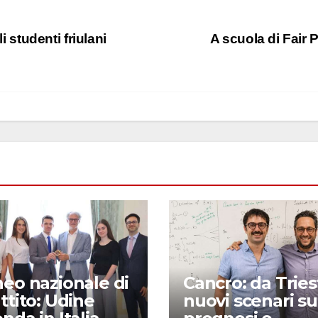
i studenti friulani
A scuola di Fair 
eo nazionale di
Cancro: da Tries
ttito: Udine
nuovi scenari su