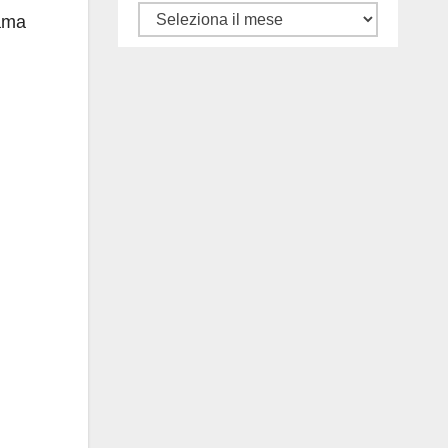
Tutti
rama
gli
articoli