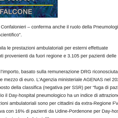
 Confalonieri – conferma anche il ruolo della Pneumolog
cientifico”.
la le prestazioni ambulatoriali per esterni effettuate
i provenienti da fuori regione e 3.105 per pazienti delle
– l’importo, basato sulla remunerazione DRG riconosciuta
oni e mezzo di euro. L’Agenzia ministeriale AGENAS nel 2
posto della classifica (negativa per SSR) per “fuga di pazi
rio il Day-hospital pneumologico ha un indice di attrazio
ioni ambulatoriali sono per cittadini da extra-Regione F
ativa con 16% di pazienti da Udine-Pordenone per Day-hos