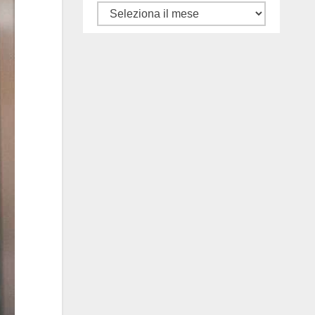
Tutti
gli
articoli