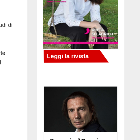
udi di
rte
l