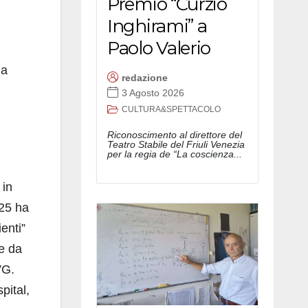
Premio “Curzio
Inghirami” a
Paolo Valerio
ia
redazione
3 Agosto 2026
CULTURA&SPETTACOLO
Riconoscimento al direttore del
Teatro Stabile del Friuli Venezia
per la regia de “La coscienza...
 in
025 ha
enti”
ne da
VG.
pital,