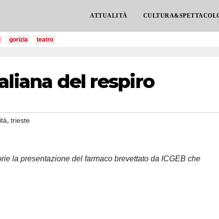
ATTUALITÀ
CULTURA&SPETTACOL
i
gorizia
teatro
taliana del respiro
,
ità
trieste
torie la presentazione del farmaco brevettato da ICGEB che