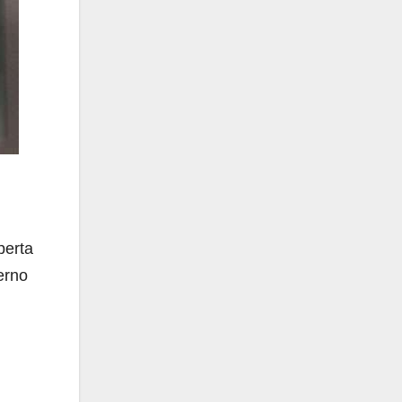
perta
erno