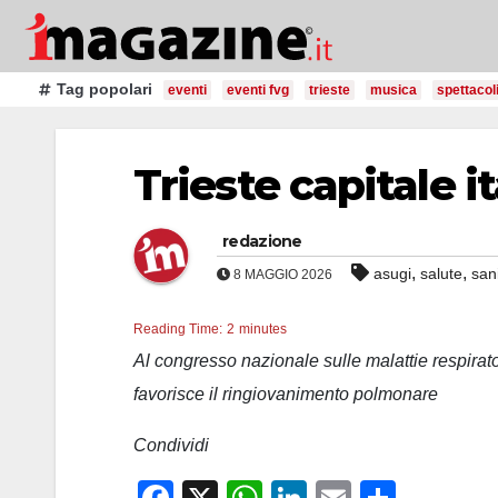
Salta
al
contenuto
Tag popolari
eventi
eventi fvg
trieste
musica
spettacol
Trieste capitale i
redazione
,
,
asugi
salute
san
8 MAGGIO 2026
Reading Time:
2
minutes
Al congresso nazionale sulle malattie respira
favorisce il ringiovanimento polmonare
Condividi