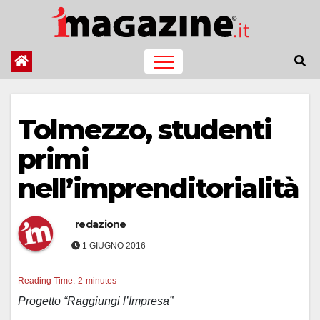
Salta
al
contenuto
Tolmezzo, studenti
primi
nell’imprenditorialità
redazione
1 GIUGNO 2016
Reading Time:
2
minutes
Progetto “Raggiungi l’Impresa”