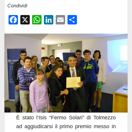
Condividi
F
X
W
Li
E
C
a
h
n
m
o
c
at
k
ail
n
e
s
e
di
b
A
dI
vi
o
p
n
di
o
p
k
È stato l’Isis “Fermo Solari” di Tolmezzo
ad aggiudicarsi il primo premio messo in