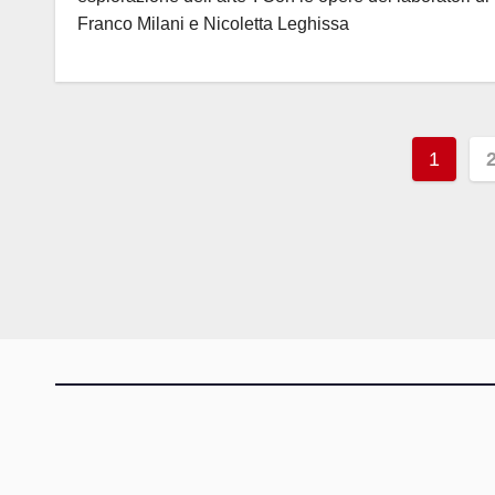
Franco Milani e Nicoletta Leghissa
Pagi
1
degli
artico