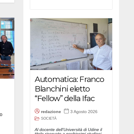
Automatica: Franco
Blanchini eletto
“Fellow” della Ifac
redazione
3 Agosto 2026
to
SOCIETÀ
Al docente dell'Università di Udine il
titolo riservato a pochissimi studiosi