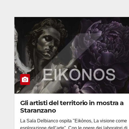
Gli artisti del territorio in mostra a
Staranzano
La Sala Delbianco ospita "Eikònos, La visione come
esplorazione dell’arte". Con le opere dei laboratori di