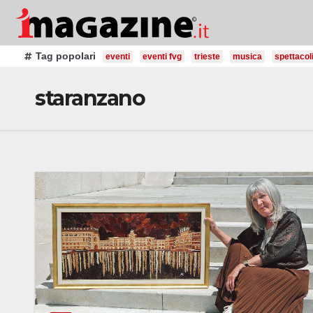
Salta
al
contenuto
Tag popolari
eventi
eventi fvg
trieste
musica
spettacol
staranzano