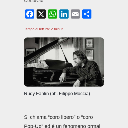
Condividi
F
X
W
Li
E
C
a
h
n
m
o
Tempo di lettura:
c
2
minuti
at
k
ail
n
e
s
e
di
b
A
dI
vi
o
p
n
di
o
p
k
Rudy Fantin (ph. Filippo Moccia)
Si chiama “coro libero” o “coro
Pop-Up” ed è un fenomeno ormai