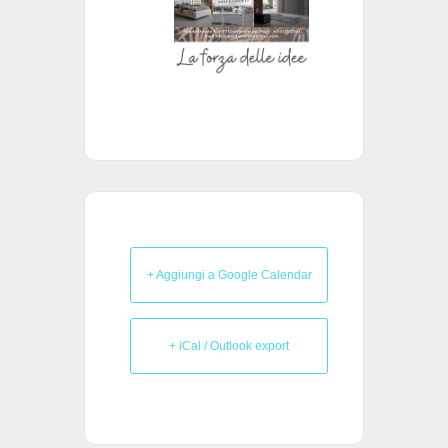
+ Aggiungi a Google Calendar
+ iCal / Outlook export