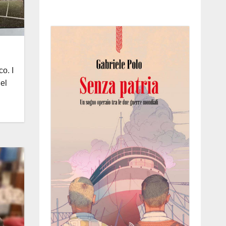
o. I
del