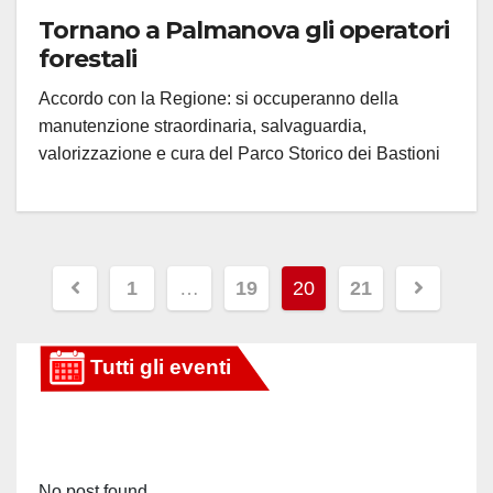
Tornano a Palmanova gli operatori
forestali
Accordo con la Regione: si occuperanno della
manutenzione straordinaria, salvaguardia,
valorizzazione e cura del Parco Storico dei Bastioni
Paginazione
1
…
19
20
21
degli
articoli
No post found