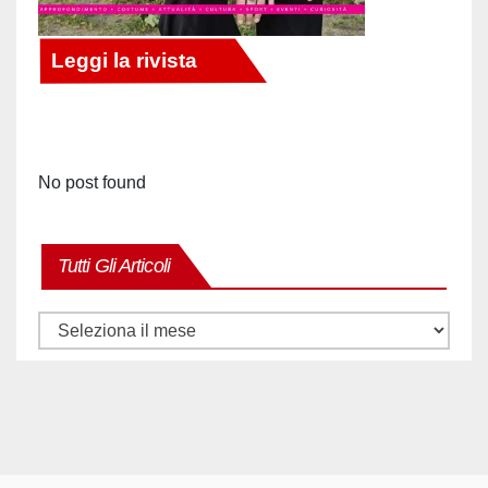
No post found
Tutti Gli Articoli
Tutti
gli
articoli