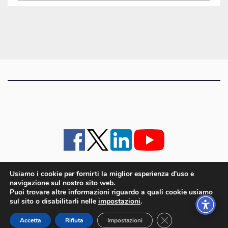
gli
articoli
Usiamo i cookie per fornirti la miglior esperienza d'uso e
navigazione sul nostro sito web.
iMagazine
·
contatti e staff
·
lavora con noi
·
Pubblicità
·
note legali e privacy policy
·
Puoi trovare altre informazioni riguardo a quali cookie usiamo
Cookie policy UE
sul sito o disabilitarli nelle
impostazioni
.
iMagazine è un marchio di proprietà di Goliardica Editrice redazione in via Aquileia 64a,
Close GDPR Cookie
Bagnaria Arsa (UD) - P.iva 00559050315
Accetta
Rifiuta
Impostazioni