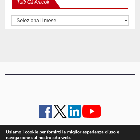
Tutti Gli Articoli
Tutti
gli
articoli
Usiamo i cookie per fornirti la miglior esperienza d'uso e
navigazione sul nostro sito web.
iMagazine
·
contatti e staff
·
lavora con noi
·
Pubblicità
·
note legali e privacy policy
·