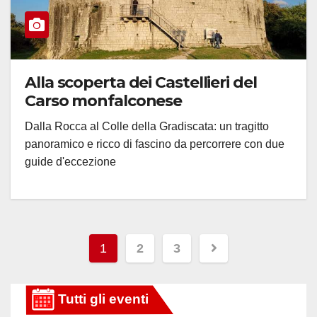
Alla scoperta dei Castellieri del
Carso monfalconese
Dalla Rocca al Colle della Gradiscata: un tragitto
panoramico e ricco di fascino da percorrere con due
guide d'eccezione
Paginazione
1
2
3
degli
articoli