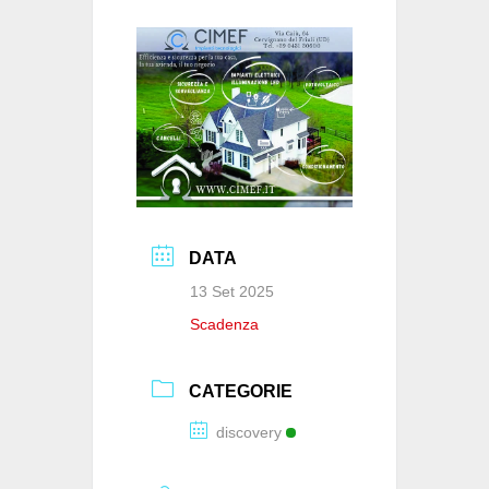
o
p
n
di
o
p
k
DATA
13 Set 2025
Scadenza
CATEGORIE
discovery