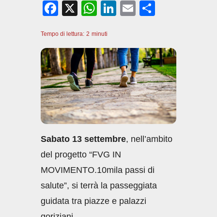
F
X
W
Li
E
C
a
h
n
m
o
Tempo di lettura:
c
2
minuti
at
k
ail
n
e
s
e
di
b
A
dI
vi
o
p
n
di
o
p
k
Sabato 13 settembre
, nell’ambito
del progetto “FVG IN
MOVIMENTO.10mila passi di
salute”, si terrà la passeggiata
guidata tra piazze e palazzi
goriziani.