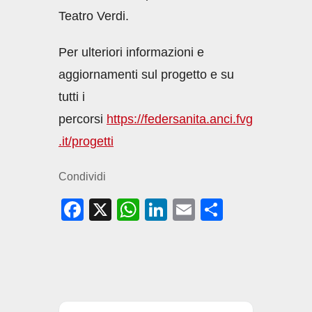
Teatro Verdi.
Per ulteriori informazioni e
aggiornamenti sul progetto e su
tutti i
percorsi
https://federsanita.anci.fvg
.it/progetti
Condividi
F
X
W
Li
E
C
a
h
n
m
o
c
at
k
ail
n
e
s
e
di
b
A
dI
vi