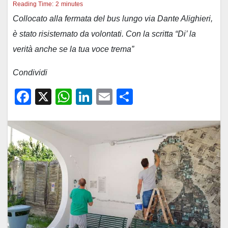
Reading Time:
2
minutes
Collocato alla fermata del bus lungo via Dante Alighieri,
è stato risistemato da volontati. Con la scritta “Di’ la
verità anche se la tua voce trema”
Condividi
F
X
W
Li
E
C
a
h
n
m
o
c
at
k
ail
n
e
s
e
di
b
A
dI
vi
o
p
n
di
o
p
k