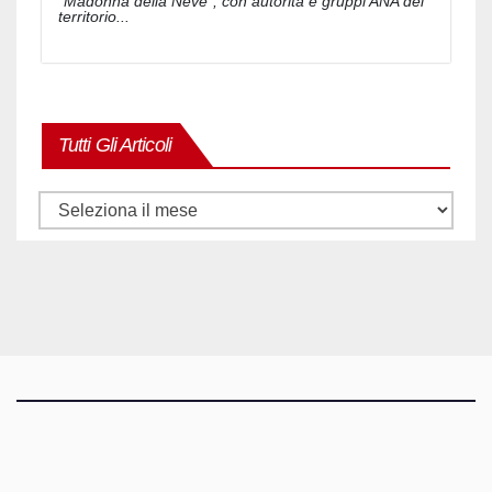
"Madonna della Neve", con autorità e gruppi ANA del
territorio...
Tutti Gli Articoli
Tutti
gli
articoli