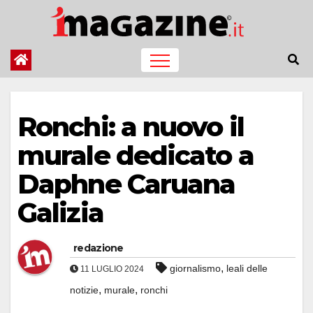
Salta
al
contenuto
Ronchi: a nuovo il
murale dedicato a
Daphne Caruana
Galizia
redazione
,
giornalismo
leali delle
11 LUGLIO 2024
,
,
notizie
murale
ronchi