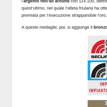
l’
argento
nell’all around
con 114.100, dietro
quest’ultimo, nel quale l’atleta friulana ha ot
premiata per l’esecuzione strappandole l’oro.
A queste medaglie, poi, si aggiunge il
bronzo