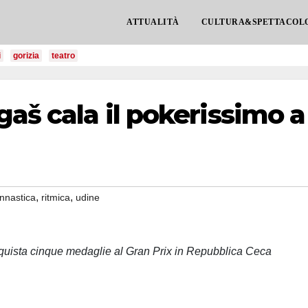
ATTUALITÀ
CULTURA&SPETTACOL
i
gorizia
teatro
gaš cala il pokerissimo a
,
,
innastica
ritmica
udine
nquista cinque medaglie al Gran Prix in Repubblica Ceca