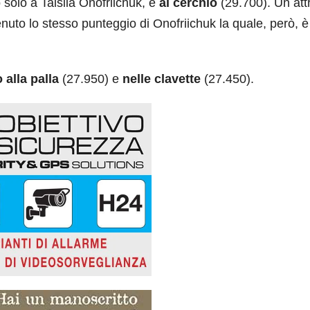
 solo a Taisiia Onofriichuk, e
al cerchio
(29.700). Un att
tenuto lo stesso punteggio di Onofriichuk la quale, però, è
 alla palla
(27.950) e
nelle clavette
(27.450).