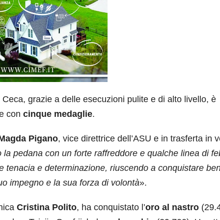
eca, grazie a delle esecuzioni pulite e di alto livello, è
he con
cinque medaglie
.
Magda Pigano
, vice direttrice dell’ASU e in trasferta in 
 la pedana con un forte raffreddore e qualche linea di fe
e tenacia e determinazione, riuscendo a conquistare be
uo impegno e la sua forza di volontà
».
nica
Cristina Polito
, ha conquistato l’
oro
al nastro
(29.4