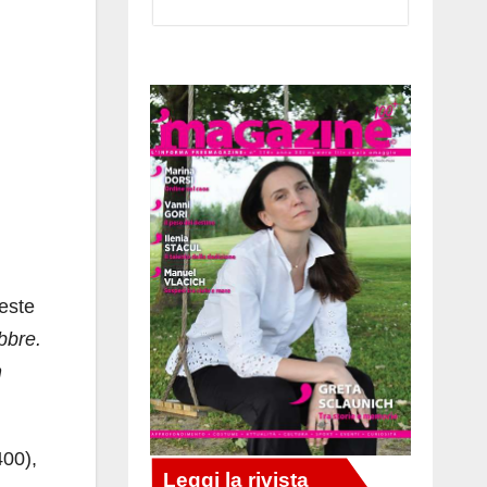
veste
bbre.
n
00),