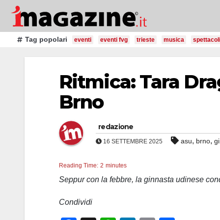
Salta
al
contenuto
Tag popolari
eventi
eventi fvg
trieste
musica
spettacol
Ritmica: Tara Dra
Brno
redazione
,
,
asu
brno
g
16 SETTEMBRE 2025
Reading Time:
2
minutes
Seppur con la febbre, la ginnasta udinese co
Condividi