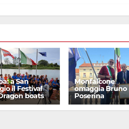
a: a San
Monfalcone
gio il Festival
omaggia Bruno
 Dragon boats
Poserina