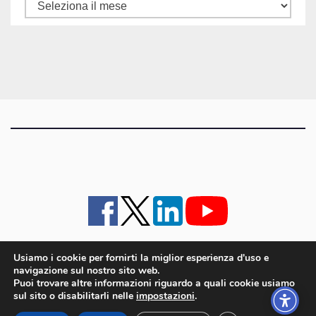
Tutti
gli
articoli
Usiamo i cookie per fornirti la miglior esperienza d'uso e
navigazione sul nostro sito web.
iMagazine
·
contatti e staff
·
lavora con noi
·
Pubblicità
·
note legali e privacy policy
·
Puoi trovare altre informazioni riguardo a quali cookie usiamo
Cookie policy UE
sul sito o disabilitarli nelle
impostazioni
.
iMagazine è un marchio di proprietà di Goliardica Editrice redazione in via Aquileia 64a,