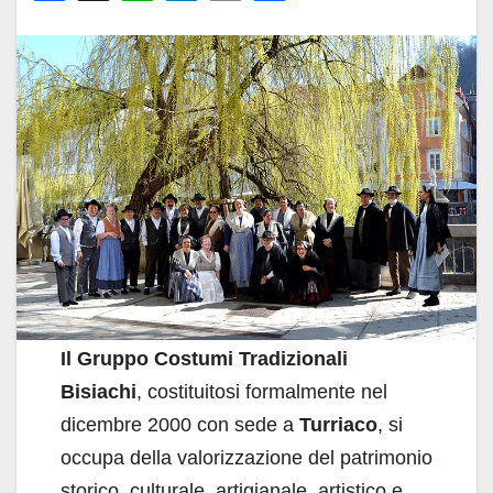
a
h
n
m
o
c
at
k
ail
n
e
s
e
di
b
A
dI
vi
o
p
n
di
o
p
k
Il Gruppo Costumi Tradizionali
Bisiachi
, costituitosi formalmente nel
dicembre 2000 con sede a
Turriaco
, si
occupa della valorizzazione del patrimonio
storico, culturale, artigianale, artistico e