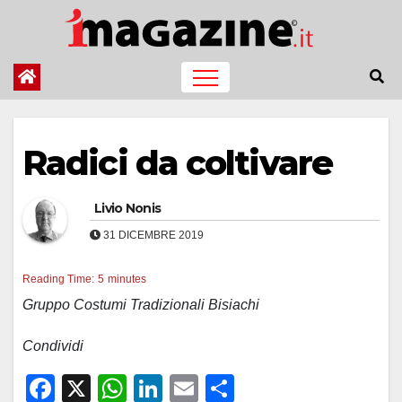
Salta
al
contenuto
Radici da coltivare
Livio Nonis
31 DICEMBRE 2019
Reading Time:
5
minutes
Gruppo Costumi Tradizionali Bisiachi
Condividi
F
X
W
Li
E
C