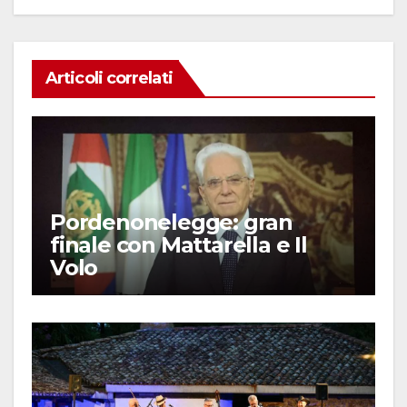
k
Articoli correlati
Pordenonelegge: gran
finale con Mattarella e Il
Volo