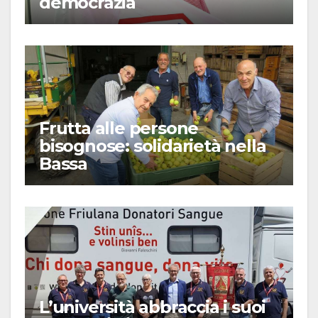
democrazia
Frutta alle persone
bisognose: solidarietà nella
Bassa
L’università abbraccia i suoi