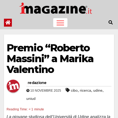
Salta
al
contenuto
Premio “Roberto
Massini” a Marika
Valentino
redazione
,
,
,
cibo
ricerca
udine
10 NOVEMBRE 2025
uniud
Reading Time:
< 1
minute
La giovane studiosa dell’Università di Udine analizza la