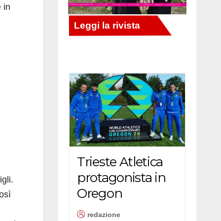
 in
Trieste Atletica
protagonista in
gli.
Oregon
osì
redazione