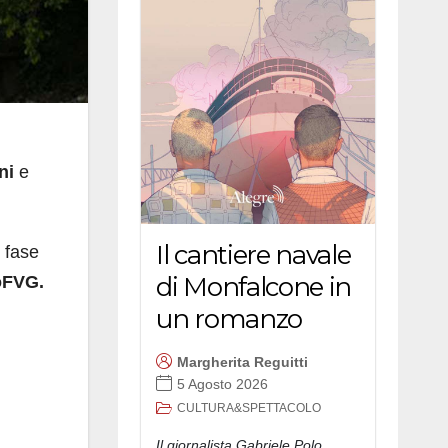
ni
e
Il cantiere navale
 fase
di Monfalcone in
oFVG.
un romanzo
Margherita Reguitti
5 Agosto 2026
CULTURA&SPETTACOLO
Il giornalista Gabriele Polo,