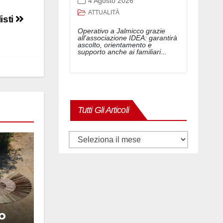
4 Agosto 2026
ATTUALITÀ
isti
Operativo a Jalmicco grazie
all'associazione IDEA: garantirà
ascolto, orientamento e
supporto anche ai familiari...
Tutti Gli Articoli
Tutti
gli
articoli
o