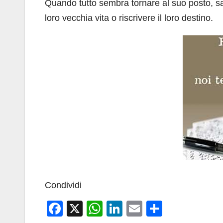
Quando tutto sembra tornare al suo posto, s
loro vecchia vita o riscrivere il loro destino.
Condividi
F
X
W
Li
E
C