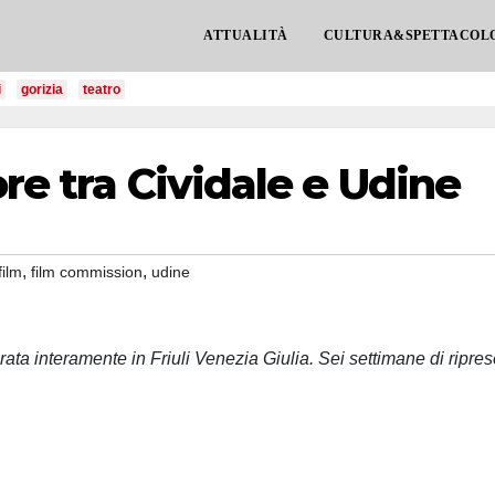
ATTUALITÀ
CULTURA&SPETTACOL
i
gorizia
teatro
re tra Cividale e Udine
,
,
film
film commission
udine
irata interamente in Friuli Venezia Giulia. Sei settimane di ripre