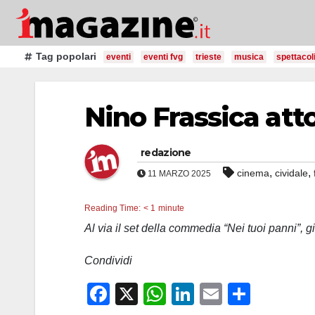
Salta
al
contenuto
Tag popolari
eventi
eventi fvg
trieste
musica
spettacol
Nino Frassica atto
redazione
,
,
cinema
cividale
11 MARZO 2025
Reading Time:
< 1
minute
Al via il set della commedia “Nei tuoi panni”, g
Condividi
F
X
W
Li
E
C