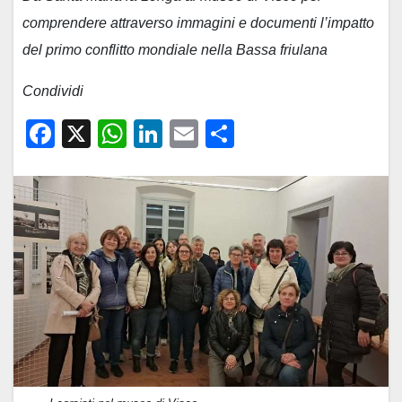
comprendere attraverso immagini e documenti l’impatto
del primo conflitto mondiale nella Bassa friulana
Condividi
F
X
W
Li
E
C
a
h
n
m
o
c
at
k
ail
n
e
s
e
di
b
A
dI
vi
o
p
n
di
o
p
k