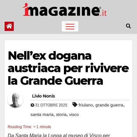
Salta
al
contenuto
Nell’ex dogana
austriaca per rivivere
la Grande Guerra
Livio Nonis
,
,
friulano
grande guerra
31 OTTOBRE 2025
,
,
santa maria
storia
visco
Reading Time:
< 1
minute
Da Santa Maria la Longa al museo di Visco per