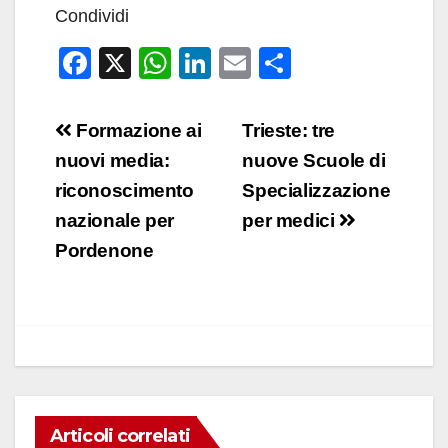
Condividi
F
X
W
Li
E
C
a
h
n
m
o
c
at
k
ail
n
Navigazione
Formazione ai
Trieste: tre
e
s
e
di
articoli
nuovi media:
nuove Scuole di
b
A
dI
vi
riconoscimento
Specializzazione
o
p
n
di
nazionale per
per medici
o
p
Pordenone
k
Articoli correlati