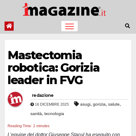
Salta
al
contenuto
Mastectomia
robotica: Gorizia
leader in FVG
redazione
,
,
,
asugi
gorizia
salute
16 DICEMBRE 2025
,
sanità
tecnologia
Reading Time:
2
minutes
L’equipe del dottor Giuseppe Stacul ha eseguito con