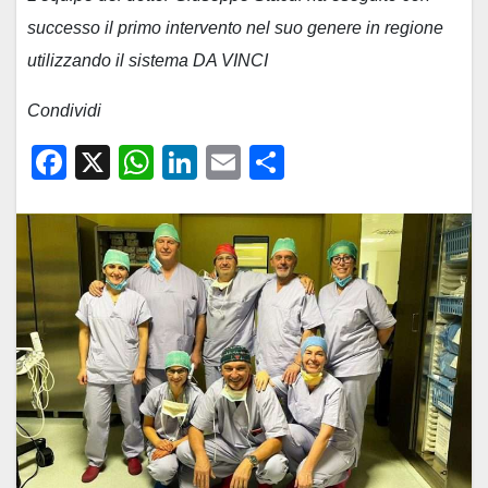
successo il primo intervento nel suo genere in regione
utilizzando il sistema DA VINCI
Condividi
F
X
W
Li
E
C
a
h
n
m
o
c
at
k
ail
n
e
s
e
di
b
A
dI
vi
o
p
n
di
o
p
k