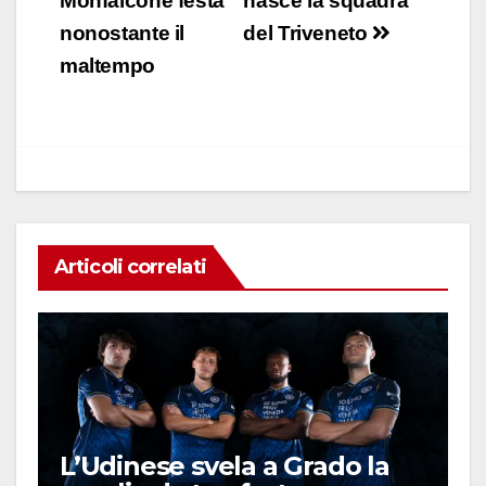
articoli
Monfalcone festa
nasce la squadra
b
A
dI
vi
nonostante il
del Triveneto
o
p
n
di
maltempo
o
p
k
Articoli correlati
L’Udinese svela a Grado la