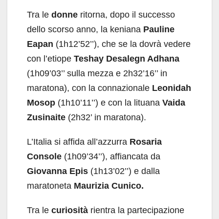
Tra le
donne
ritorna, dopo il successo
dello scorso anno, la keniana
Pauline
Eapan
(1h12’52’’), che se la dovrà vedere
con l’etiope
Teshay Desalegn Adhana
(1h09’03’’ sulla mezza e 2h32’16’’ in
maratona), con la connazionale
Leonidah
Mosop
(1h10’11’’) e con la lituana
Vaida
Zusinaite
(2h32’ in maratona).
L’Italia si affida all’azzurra
Rosaria
Console
(1h09’34’’), affiancata da
Giovanna Epis
(1h13’02’’) e dalla
maratoneta
Maurizia Cunico.
Tra le
curiosità
rientra la partecipazione