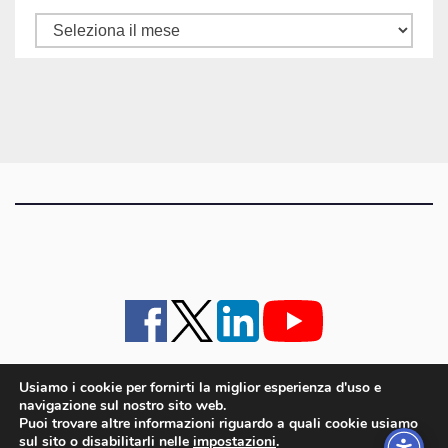
Tutti
gli
articoli
Usiamo i cookie per fornirti la miglior esperienza d'uso e
navigazione sul nostro sito web.
iMagazine
·
contatti e staff
·
lavora con noi
·
Pubblicità
·
note legali e privacy policy
·
Puoi trovare altre informazioni riguardo a quali cookie usiamo
Cookie policy UE
sul sito o disabilitarli nelle
impostazioni
.