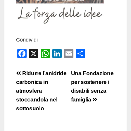
Condividi
F
X
W
Li
E
C
a
h
n
m
o
c
at
k
ail
n
Navigazione
Ridurre l’anidride
Una Fondazione
e
s
e
di
articoli
carbonica in
per sostenere i
b
A
dI
vi
atmosfera
disabili senza
o
p
n
di
stoccandola nel
famiglia
o
p
sottosuolo
k