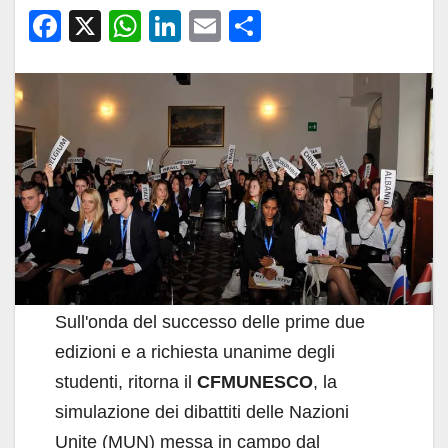
F
X
W
Li
E
C
a
h
n
m
o
c
at
k
ail
n
e
s
e
di
b
A
dI
vi
o
p
n
di
o
p
k
Sull'onda del successo delle prime due
edizioni e a richiesta unanime degli
studenti, ritorna il
CFMUNESCO
, la
simulazione dei dibattiti delle Nazioni
Unite (MUN) messa in campo dal