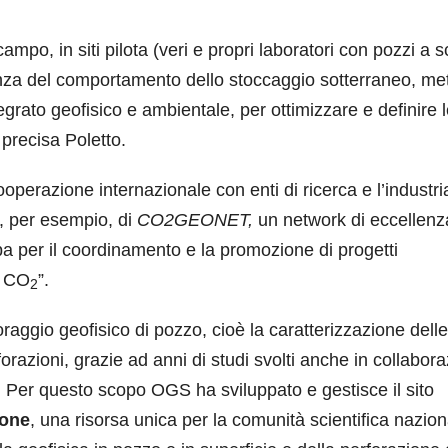
po, in siti pilota (veri e propri laboratori con pozzi a s
anza del comportamento dello stoccaggio sotterraneo, me
egrato geofisico e ambientale, per ottimizzare e definire 
” precisa Poletto.
perazione internazionale con enti di ricerca e l’industri
e, per esempio, di
CO2GEONET,
un network di eccellenz
opa per il coordinamento e la promozione di progetti
a CO
”.
2
aggio geofisico di pozzo, cioè la caratterizzazione delle
forazioni, grazie ad anni di studi svolti anche in collabor
. Per questo scopo OGS ha sviluppato e gestisce il sito
none
, una risorsa unica per la comunità scientifica nazion