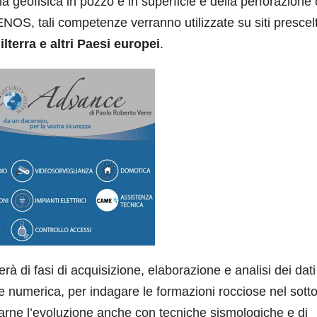
la geofisica in pozzo e in superficie e della perforazione
ENOS, tali competenze verranno utilizzate su siti prescelt
ilterra e altri Paesi europei
.
à di fasi di acquisizione, elaborazione e analisi dei dati
e numerica, per indagare le formazioni rocciose nel sott
rne l’evoluzione anche con tecniche sismologiche e di