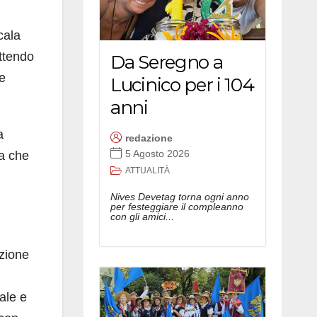
cala
ttendo
Da Seregno a
le
Lucinico per i 104
anni
a
redazione
5 Agosto 2026
a che
ATTUALITÀ
Nives Devetag torna ogni anno
per festeggiare il compleanno
con gli amici...
azione
ale e