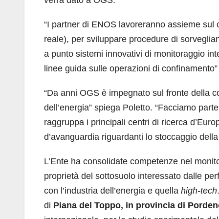
verrà dato a OGS.
“I partner di ENOS lavoreranno assieme sul cam
reale), per sviluppare procedure di sorvegli
a punto sistemi innovativi di monitoraggio int
linee guida sulle operazioni di confinamento
“Da anni OGS è impegnato sul fronte della coo
dell’energia” spiega Poletto. “Facciamo part
raggruppa i principali centri di ricerca d’Eur
d’avanguardia riguardanti lo stoccaggio dell
L’Ente ha consolidate competenze nel monitor
proprietà del sottosuolo interessato dalle per
con l’industria dell’energia e quella
high-tech
di
Piana del Toppo, in provincia di Porde