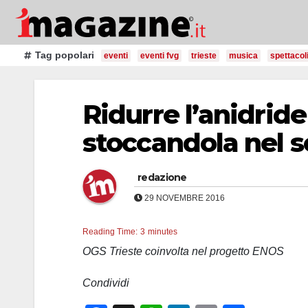
Salta
al
contenuto
Tag popolari
eventi
eventi fvg
trieste
musica
spettacol
Ridurre l’anidrid
stoccandola nel s
redazione
29 NOVEMBRE 2016
Reading Time:
3
minutes
OGS Trieste coinvolta nel progetto ENOS
Condividi