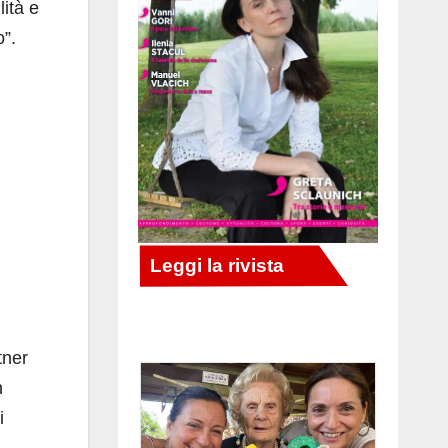
lità e
o”.
tner
n
i