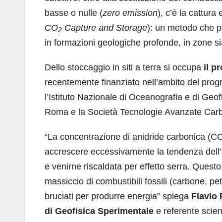
basse o nulle (
zero emission
), c’è la cattura 
CO
Capture and Storage
): un metodo che p
2
in formazioni geologiche profonde, in zone si
Dello stoccaggio in siti a terra si occupa
il p
recentemente finanziato nell’ambito del pr
l’Istituto Nazionale di Oceanografia e di Geo
Roma e la Società Tecnologie Avanzate Car
“La concentrazione di anidride carbonica (C
accrescere eccessivamente la tendenza dell’at
e venirne riscaldata per effetto serra. Questo 
massiccio di combustibili fossili (carbone, pe
bruciati per produrre energia” spiega
Flavio 
di Geofisica Sperimentale
e referente scie