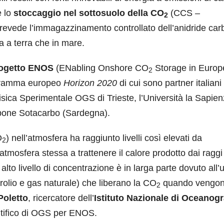
e lo
stoccaggio nel sottosuolo della CO
(CCS
–
2
revede l’immagazzinamento controllato dell’anidride car
a a terra che in mare.
rogetto ENOS
(ENabling Onshore CO
Storage in Europ
2
ogramma europeo
Horizon 2020
di cui sono partner italiani
fisica Sperimentale OGS di Trieste, l’Università la Sapien
bone Sotacarbo (Sardegna).
O
) nell’atmosfera ha raggiunto livelli così elevati da
2
mosfera stessa a trattenere il calore prodotto dai raggi 
alto livello di concentrazione è in larga parte dovuto all’u
trolio e gas naturale) che liberano la CO
quando vengo
2
Poletto
, ricercatore dell’
Istituto Nazionale di Oceanogr
ntifico di OGS per ENOS.