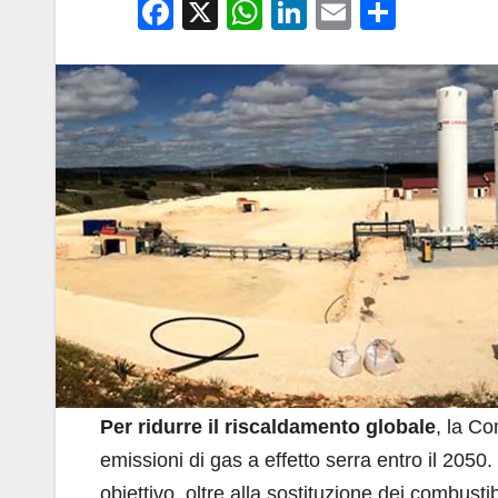
F
X
W
Li
E
C
a
h
n
m
o
c
at
k
ail
n
e
s
e
di
b
A
dI
vi
o
p
n
di
o
p
k
Per ridurre il riscaldamento globale
, la Co
emissioni di gas a effetto serra entro il 205
obiettivo, oltre alla sostituzione dei combustib