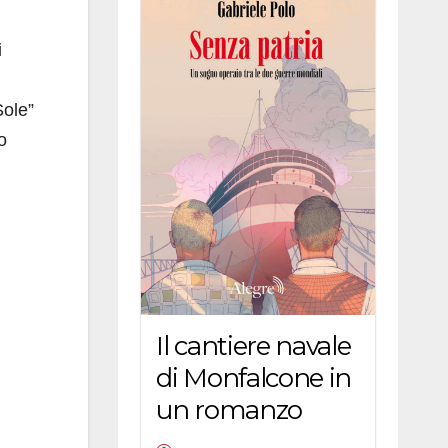
i
Sole”
o
Il cantiere navale
di Monfalcone in
un romanzo