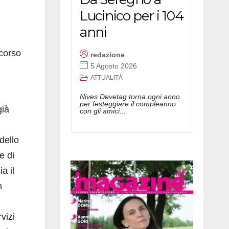
Lucinico per i 104
anni
rcorso
redazione
5 Agosto 2026
ATTUALITÀ
Nives Devetag torna ogni anno
per festeggiare il compleanno
già
con gli amici...
dello
e di
a il
n
vizi