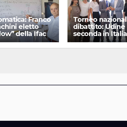
omatica: Franco
Torneo nazional
chini eletto
dibattito: Udine
low” della Ifac
seconda in Italia