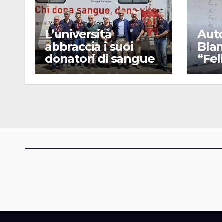
L’università
Aut
abbraccia i suoi
Blan
donatori di sangue
“Fel