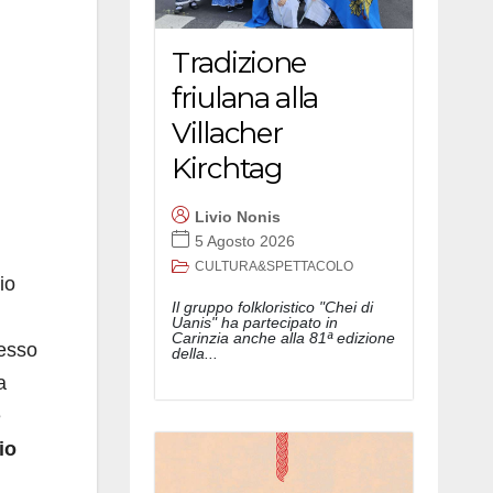
Tradizione
friulana alla
Villacher
Kirchtag
Livio Nonis
5 Agosto 2026
CULTURA&SPETTACOLO
io
Il gruppo folkloristico "Chei di
Uanis" ha partecipato in
Carinzia anche alla 81ª edizione
resso
della...
a
e
io