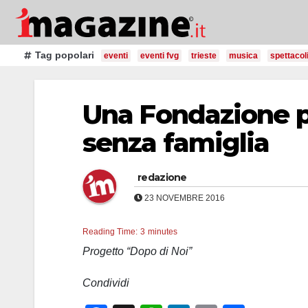
Salta
al
contenuto
Tag popolari
eventi
eventi fvg
trieste
musica
spettacol
Una Fondazione pe
senza famiglia
redazione
23 NOVEMBRE 2016
Reading Time:
3
minutes
Progetto “Dopo di Noi”
Condividi