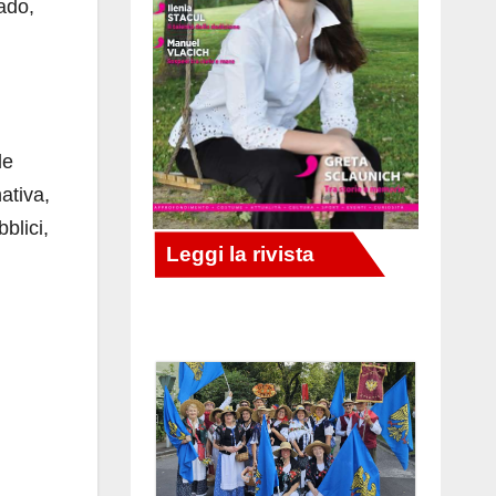
rado,
le
ativa,
blici,