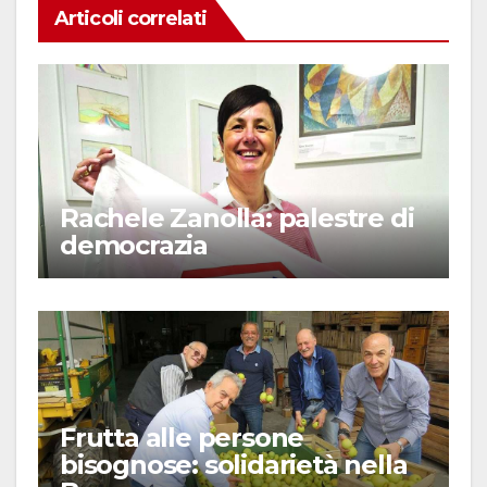
Articoli correlati
Rachele Zanolla: palestre di
democrazia
Frutta alle persone
bisognose: solidarietà nella