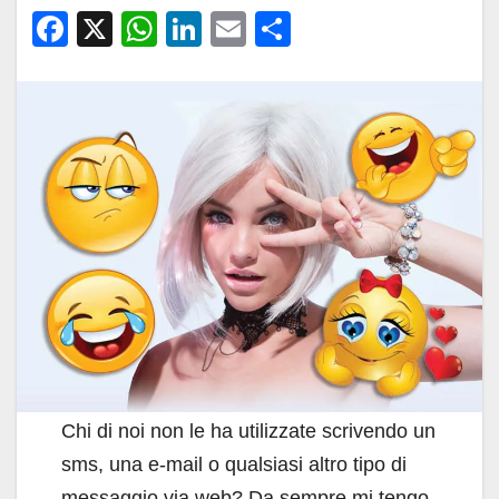
F
X
W
Li
E
C
a
h
n
m
o
c
at
k
ail
n
e
s
e
di
b
A
dI
vi
o
p
n
di
o
p
k
Chi di noi non le ha utilizzate scrivendo un
sms, una e-mail o qualsiasi altro tipo di
messaggio via web? Da sempre mi tengo