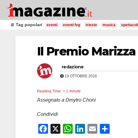
Salta
al
contenuto
Tag popolari
eventi
eventi fvg
trieste
musica
spettacol
Il Premio Marizza 
redazione
19 OTTOBRE 2016
Reading Time:
< 1
minute
Assegnato a Dmytro Choni
Condividi
F
X
W
Li
E
C