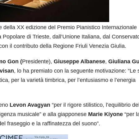
re della XX edizione del Premio Pianistico Internazionale
 Popolare di Trieste, dall’Unione Italiana, dal Conservato
con il contributo della Regione Friuli Venezia Giulia.
mo Gon (
Presidente),
Giuseppe Albanese
,
Giuliana Gu
evisan
, lo ha premiato con la seguente motivazione: “Le 
ica, per la varietà timbrica, per l’entusiasmo e l’energia
meno
Levon Avagyan
“per il rigore stilistico, l’equilibrio de
ligenza musicale” e alla giapponese
Marie Kiyone
“per l
el fraseggio e la raffinatezza del suono”.