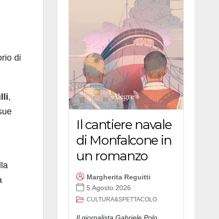
rio di
lli
,
sue
Il cantiere navale
di Monfalcone in
un romanzo
lla
Margherita Reguitti
a
5 Agosto 2026
CULTURA&SPETTACOLO
Il giornalista Gabriele Polo,