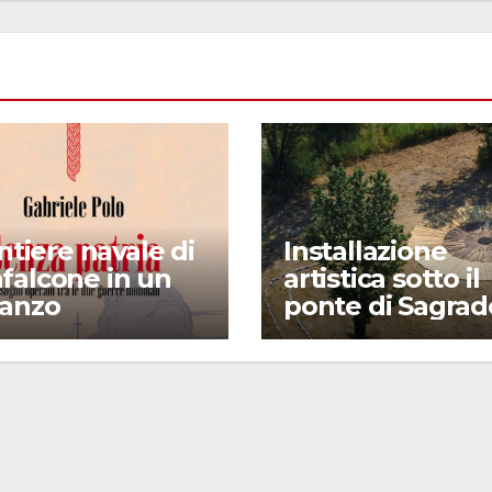
antiere navale di
Installazione
falcone in un
artistica sotto il
anzo
ponte di Sagrad