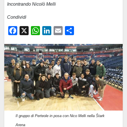
Incontrando Nicolò Melli
Condividi
F
X
W
Li
E
C
a
h
n
m
o
c
at
k
ail
n
e
s
e
di
b
A
dI
vi
o
p
n
di
o
p
k
Il gruppo di Perteole in posa con Nico Melli nella Štark
Arena