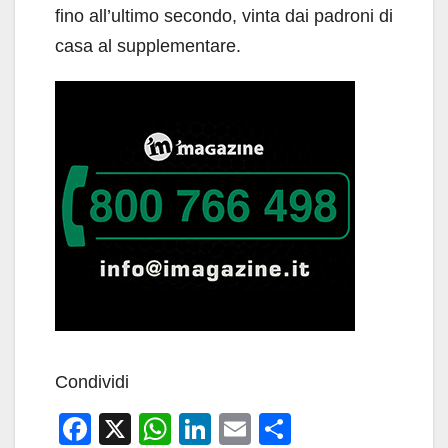
fino all’ultimo secondo, vinta dai padroni di
casa al supplementare.
Condividi
F
X
W
Li
E
C