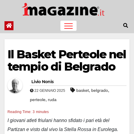
Salta
al
contenuto
Il Basket Perteole nel
tempio di Belgrado
Livio Nonis
,
,
basket
belgrado
22 GENNAIO 2025
,
perteole
ruda
Reading Time:
3
minutes
I giovani atleti friulani hanno sfidato i pari età del
Partizan e visto dal vivo la Stella Rossa in Eurolega.