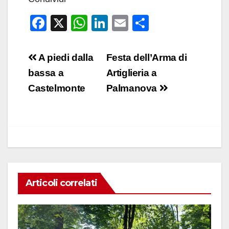
F
X
W
Li
E
C
a
h
n
m
o
c
at
k
ail
n
Navigazione
A piedi dalla
Festa dell’Arma di
e
s
e
di
articoli
bassa a
Artiglieria a
b
A
dI
vi
Castelmonte
Palmanova
o
p
n
di
o
p
k
Articoli correlati