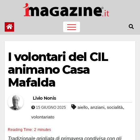
Salta
al
contenuto
I volontari del CIL
animano Casa
Mafalda
Livio Nonis
,
,
,
aiello
anziani
socialità
15 GIUGNO 2025
volontariato
Reading Time:
2
minutes
Tradizionale grigliata di primavera condivisa con gli