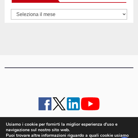
Tutti
gli
articoli
Usiamo i cookie per fornirti la miglior esperienza d'uso e
navigazione sul nostro sito web.
iMagazine
·
contatti e staff
·
lavora con noi
·
Pubblicità
·
note legali e privacy policy
·
Puoi trovare altre informazioni riguardo a quali cookie usiamo
Cookie policy UE