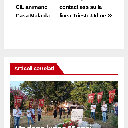
e
s
e
di
articoli
CIL animano
contactless sulla
b
A
dI
vi
Casa Mafalda
linea Trieste-Udine
o
p
n
di
o
p
k
Articoli correlati