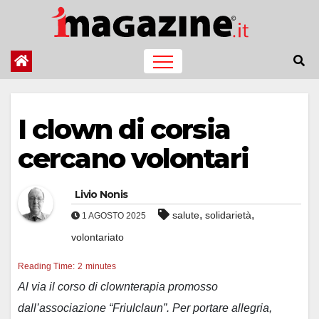
Salta
al
contenuto
I clown di corsia
cercano volontari
Livio Nonis
,
,
salute
solidarietà
1 AGOSTO 2025
volontariato
Reading Time:
2
minutes
Al via il corso di clownterapia promosso
dall’associazione “Friulclaun”. Per portare allegria,